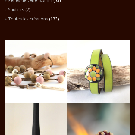
Perles de verre 3.5mm
(53)
Sautoirs
(7)
Toutes les créations
(133)