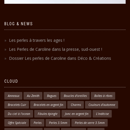
BLOG & NEWS
Les perles à travers les ages !
Les Perles de Caroline dans la presse, sud-ouest !
Dossier Les perles de Caroline dans Déco & Créations
CLOUD
Anneaux
Au Zenith
Bagues
Boucles d'oreilles
Boîtes à rêves
Bracelets Cuir
Bracelets en argent fin
Charms
Couleurs d'automne
Du ciel à l'ocean
Fibules épingle
Jonc en argent fin
L'indécise
Offre Spéciale
Perles
Perles 3.5mm
Perles de verre 3.5mm