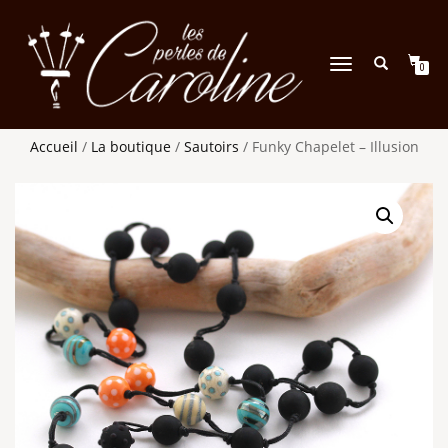
DÉPLIER
0
LA
NAVIGATION
Accueil
/
La boutique
/
Sautoirs
/ Funky Chapelet – Illusion