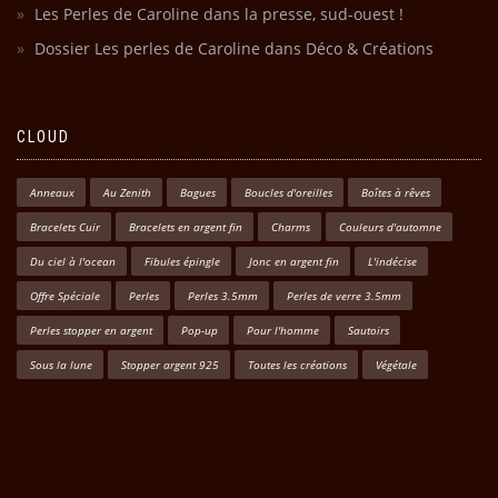
Les Perles de Caroline dans la presse, sud-ouest !
Dossier Les perles de Caroline dans Déco & Créations
CLOUD
Anneaux
Au Zenith
Bagues
Boucles d'oreilles
Boîtes à rêves
Bracelets Cuir
Bracelets en argent fin
Charms
Couleurs d'automne
Du ciel à l'ocean
Fibules épingle
Jonc en argent fin
L'indécise
Offre Spéciale
Perles
Perles 3.5mm
Perles de verre 3.5mm
Perles stopper en argent
Pop-up
Pour l'homme
Sautoirs
Sous la lune
Stopper argent 925
Toutes les créations
Végétale